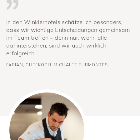
In den Winklerhotels schätze ich besonders,
Ic
dass wir wichtige Entscheidungen gemeinsam
Tä
im Team treffen – denn nur, wenn alle
Da
dahinterstehen, sind wir auch wirklich
Di
erfolgreich.
re
FABIAN, CHEFKOCH IM CHALET PURMONTES
MA