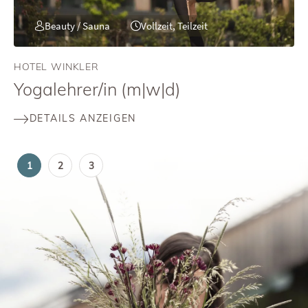
Beauty / Sauna
Vollzeit, Teilzeit
HOTEL WINKLER
Yogalehrer/in (m|w|d)
DETAILS ANZEIGEN
1
2
3