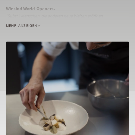
Wir sind World-Openers.
(Subst.) Menschen, die anderen neue Welten eröffnen
Wir stehen in tiefer Verbindung zu Südtirol, dem faszinierenden
MEHR ANZEIGEN
Land, in dem wir seit Generationen unsere Hotels führen. Diese
traumhafte Naturkulisse, reich an Kultur und allerhand
Besonderheiten, bringen wir unseren Gästen in ihrer ganzen Vielfalt
näher. Dabei besonders wichtig für uns: Offenheit und Toleranz.
Unser
W
-Team ist eine Gemeinschaft einzigartiger Persönlichkeiten,
eine Gruppe eingeschworener Teammitglieder, die eine besondere
Mission eint:
Für unsere Gäste eine reiche Welt der Erfüllung zu schaffen.
Für uns ist kein Weg zu weit und kein Wunsch zu groß. Denn in
unseren Herzen brennt dasselbe Feuer: die Leidenschaft dafür,
unsere Gäste glücklich und erfüllt zu sehen.
Bedingungsloser
Zusammenhalt
und
Vertrauen
lassen unser
W
-
Team jeder Herausforderung standhalten.
Achtsame
Kommunikation
und
Wertschätzung
schaffen ein motivierendes