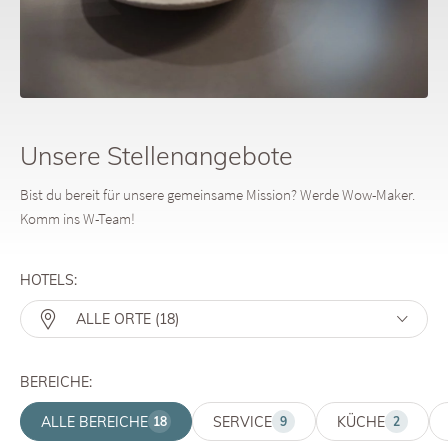
Miteinander. Unser Erfolgsrezept? Jede und jeder einzelne setzt ihre
bzw. seine Fähigkeiten für unsere gemeinsame Mission ein.
Unsere Stellenangebote
Bist du bereit für unsere gemeinsame Mission? Werde Wow-Maker.
Komm ins W-Team!
HOTELS:
BEREICHE:
ALLE BEREICHE
SERVICE
KÜCHE
18
9
2